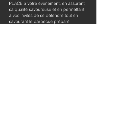
PLACE à votre événement, en assurant
sa qualité savoureuse et en permettant
à vos invités de se détendre tout en
savourant le barbecue préparé
fraîchement.
Pleinement
autorisé et
assuré
Soyez assuré que notre entreprise est
entièrement détentrice de permis et
assurée, garantissant à la fois le
professionnalisme et la tranquillité pour
les besoins de traiteur de votre
événement.
abordable
prix