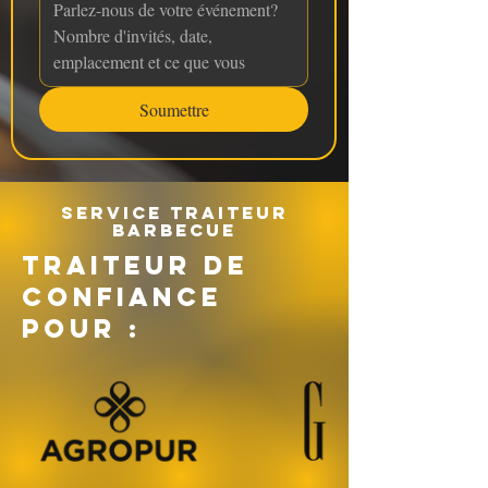
Soumettre
Service traiteur
barbecue
TRAITEUR DE
CONFIANCE
POUR :