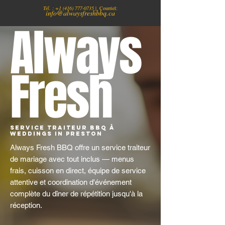
Tél. :
+1
(416) 777-0735
| Courriel:
info@alwaysfreshbbq.ca
Always
Fresh
Service traiteur BBQ à
Weddings in Preston
Always Fresh BBQ offre un service traiteur
de mariage avec tout inclus — menus
frais, cuisson en direct, équipe de service
attentive et coordination d'événement
complète du dîner de répétition jusqu'à la
réception.