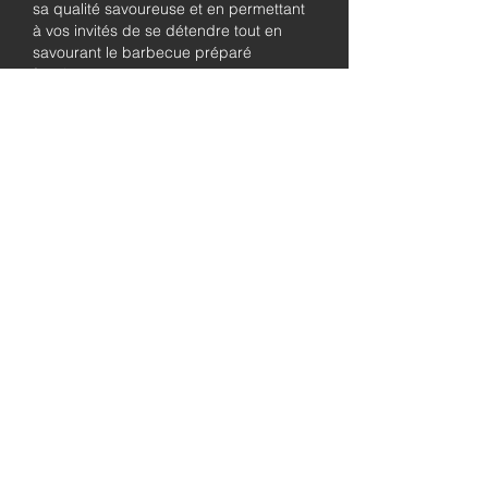
sa qualité savoureuse et en permettant
à vos invités de se détendre tout en
savourant le barbecue préparé
fraîchement.
Pleinement
autorisé et
assuré
Soyez assuré que notre entreprise est
entièrement détentrice de permis et
assurée, garantissant à la fois le
professionnalisme et la tranquillité pour
les besoins de traiteur de votre
événement.
abordable
prix
Qualité