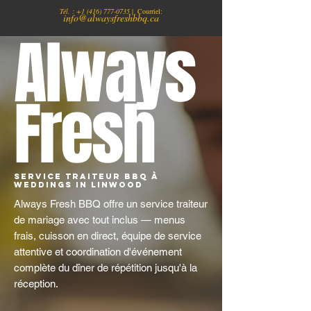
Tél. :
+1
(416) 777-0735
| Courriel:
info@alwaysfreshbbq.ca
Always
Fresh
Service traiteur BBQ à
Weddings in Linwood
Always Fresh BBQ offre un service traiteur
de mariage avec tout inclus — menus
frais, cuisson en direct, équipe de service
attentive et coordination d'événement
complète du dîner de répétition jusqu'à la
réception.