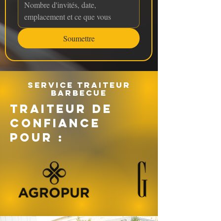
Soumettre
Service traiteur
barbecue
TRAITEUR DE
CONFIANCE
POUR :