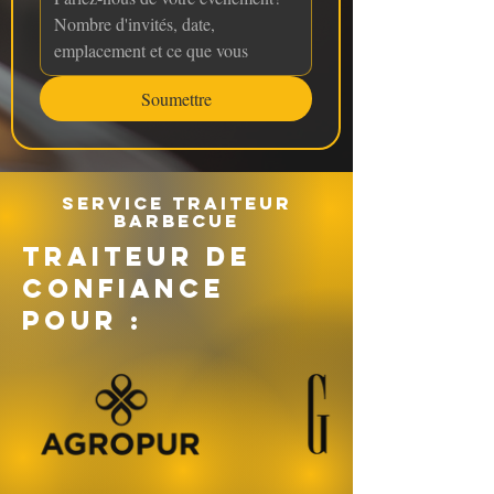
Soumettre
Service traiteur
barbecue
TRAITEUR DE
CONFIANCE
POUR :