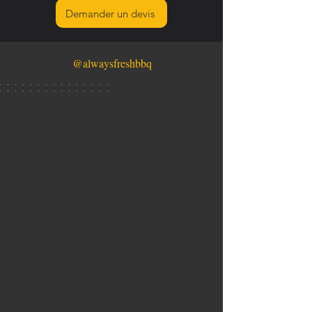
Demander un devis
@alwaysfreshbbq