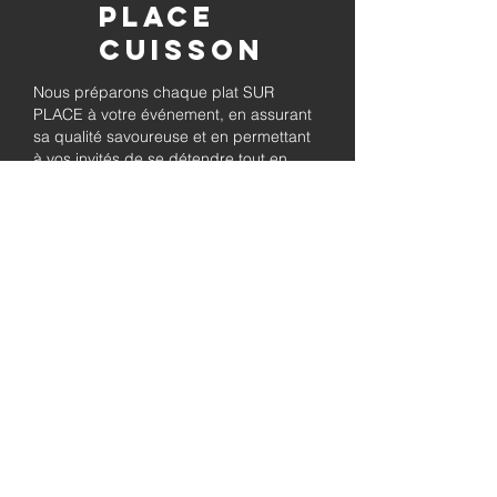
place
Cuisson
Nous préparons chaque plat SUR
PLACE à votre événement, en assurant
sa qualité savoureuse et en permettant
à vos invités de se détendre tout en
savourant le barbecue préparé
fraîchement.
Pleinement
autorisé et
assuré
Soyez assuré que notre entreprise est
entièrement détentrice de permis et
assurée, garantissant à la fois le
professionnalisme et la tranquillité pour
les besoins de traiteur de votre