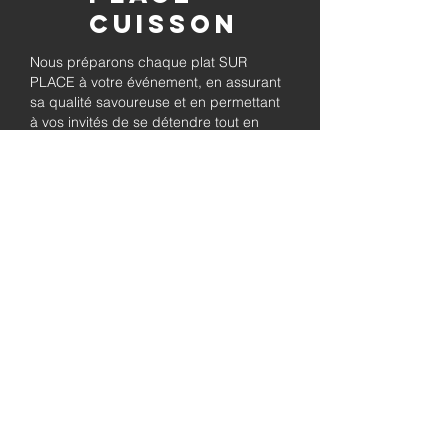
Cuisson
Nous préparons chaque plat SUR
PLACE à votre événement, en assurant
sa qualité savoureuse et en permettant
à vos invités de se détendre tout en
savourant le barbecue préparé
fraîchement.
Pleinement
autorisé et
assuré
Soyez assuré que notre entreprise est
entièrement détentrice de permis et
assurée, garantissant à la fois le
professionnalisme et la tranquillité pour
les besoins de traiteur de votre
événement.