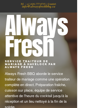
Tél. :
+1
(416) 777-0735
| Courriel:
info@alwaysfreshbbq.ca
Always
Fresh
Service traiteur de
mariage à Havelock par
Always Fresh
Always Fresh BBQ aborde le service
traiteur de mariage comme une opération
complète en direct. Préparation fraîche,
cuisson sur place, équipe de service
attentive de l'heure du cocktail jusqu'à la
réception et un lieu nettoyé à la fin de la
soirée.