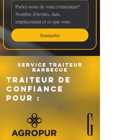
Soumettre
Service traiteur
barbecue
TRAITEUR DE
CONFIANCE
POUR :