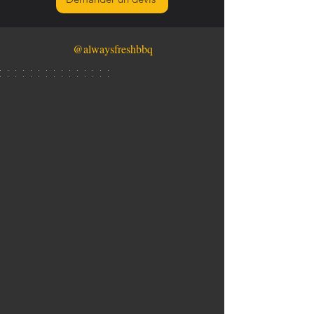
@alwaysfreshbbq