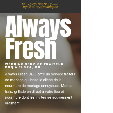
Tél. :
+1
(416) 777-0735
| Courriel:
info@alwaysfreshbbq.ca
Always
Fresh
Wedding Service traiteur
BBQ à Elora, ON
Always Fresh BBQ offre un service traiteur
de mariage qui brise le cliché de la
nourriture de mariage ennuyeuse. Menus
frais, grillade en direct à votre lieu et
nourriture dont les invités se souviennent
vraiment.