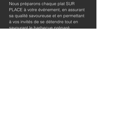
Nous préparons chaque plat SUR
PLACE à votre événement, en assurant
sa qualité savoureuse et en permettant
à vos invités de se détendre tout en
savourant le barbecue préparé
fraîchement.
Pleinement
autorisé et
assuré
Soyez assuré que notre entreprise est
entièrement détentrice de permis et
assurée, garantissant à la fois le
professionnalisme et la tranquillité pour
les besoins de traiteur de votre
événement.
abordable