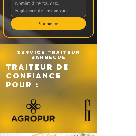
Soumettre
Service traiteur
barbecue
TRAITEUR DE
CONFIANCE
POUR :