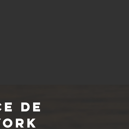
ce de
York