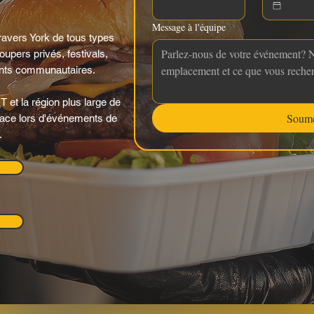
Message à l'équipe
ravers York de tous types
upers privés, festivals,
nts communautaires.
 et la région plus large de
Soume
 place lors d'événements de
.