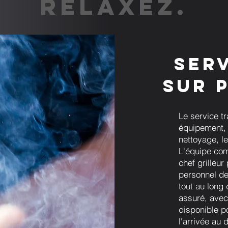
RELAXEZ.
Ser
sur 
Le service t
équipement, 
nettoyage, l
L'équipe com
chef grilleur
personnel de
tout au long
assuré, avec
disponible po
l'arrivée au