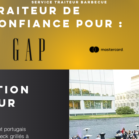
Service traiteur barbecue
RAITEUR DE
ONFIANCE POUR :
tion
ur
t portugais
teck grillés à