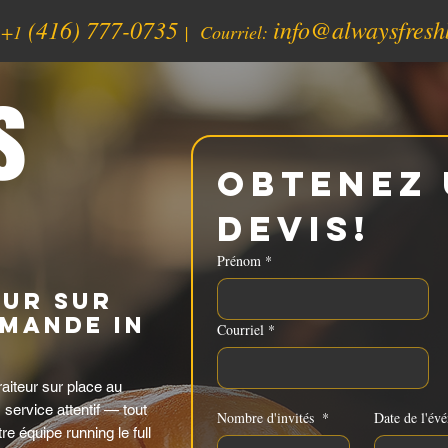
(416) 777-0735
info@alwaysfresh
:
+1
| Courriel:
s
Obtenez 
devis!
Prénom
*
eur sur
mande in
Courriel
*
aiteur sur place au
, service attentif — tout
Nombre d'invités
*
Date de l'év
 équipe running le full