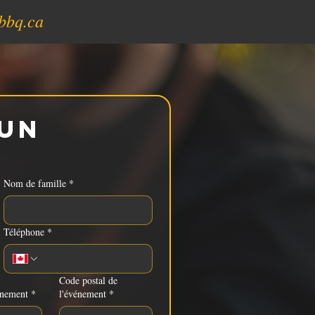
bbq.ca
un 
Nom de famille
*
Téléphone
*
Code postal de
énement
*
l'événement
*