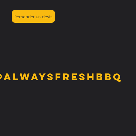
Demander un devis
@alwaysfreshbbq