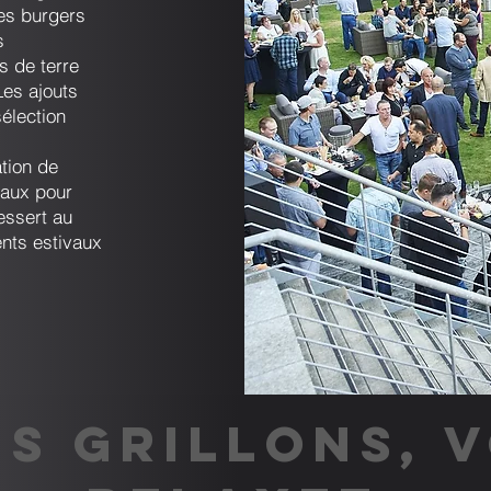
es burgers
s
 de terre
Les ajouts
élection
tion de
eaux pour
essert au
nts estivaux
S GRILLONS, 