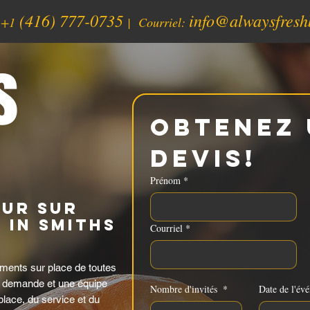
(416) 777-0735
info@alwaysfresh
:
+1
| Courriel:
s
Obtenez 
devis!
Prénom
*
eur sur
 in Smiths
Courriel
*
ents sur place de toutes
r demande et une équipe
Nombre d'invités
*
Date de l'év
lace, du service et du