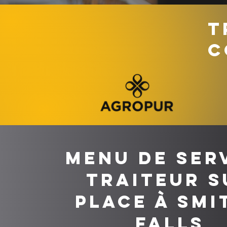
T
C
Menu de ser
traiteur s
place à Smi
Falls