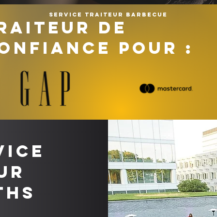
Service traiteur barbecue
RAITEUR DE
ONFIANCE POUR :
vice
ur
ths