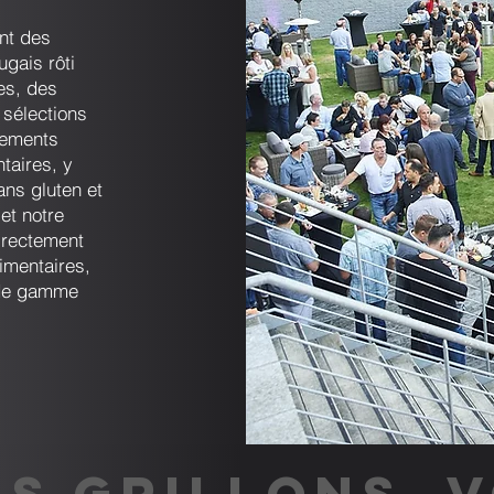
nt des
ugais rôti
es, des
 sélections
nements
taires, y
ans gluten et
et notre
directement
imentaires,
t de gamme
S GRILLONS, 