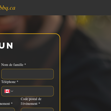
bbq.ca
un 
Nom de famille
*
Téléphone
*
Code postal de
énement
*
l'événement
*