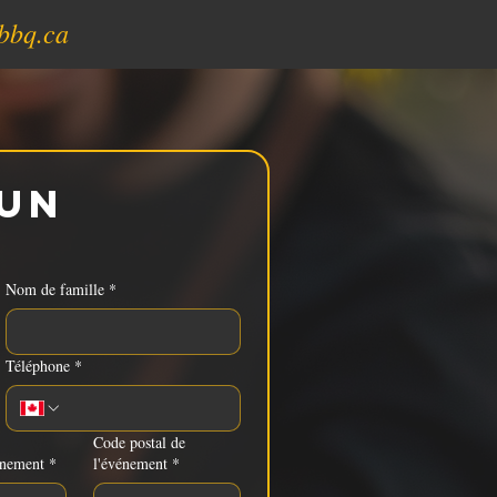
bbq.ca
un 
Nom de famille
*
Téléphone
*
Code postal de
énement
*
l'événement
*