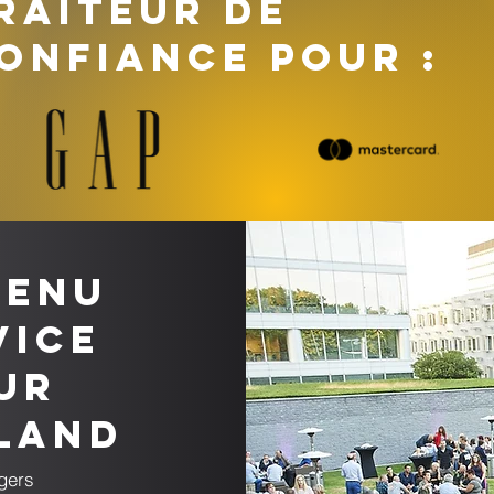
RAITEUR DE
ONFIANCE POUR :
menu
vice
ur
kland
gers