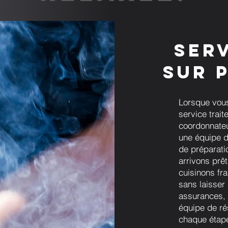
Ser
sur 
Lorsque vou
service trai
coordonnateur
une équipe d
de préparati
arrivons prêt
cuisinons fr
sans laisser
assurances, 
équipe de ré
chaque étape