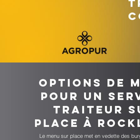
T
C
Options de 
pour un ser
traiteur s
place à Roc
Le menu sur place met en vedette des bur