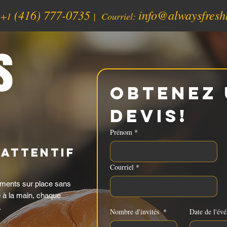
(416) 777-0735
info@alwaysfresh
:
+1
| Courriel:
s
Obtenez 
devis!
Prénom
*
 attentif
Courriel
*
ments sur place sans
 à la main, chaque
.
Nombre d'invités
*
Date de l'év