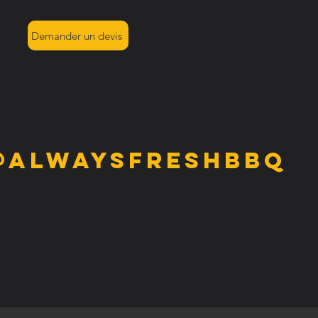
Demander un devis
@alwaysfreshbbq