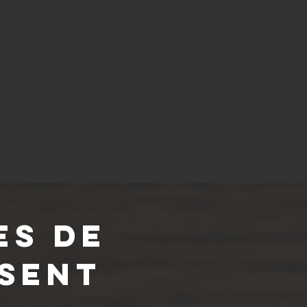
es de
sent