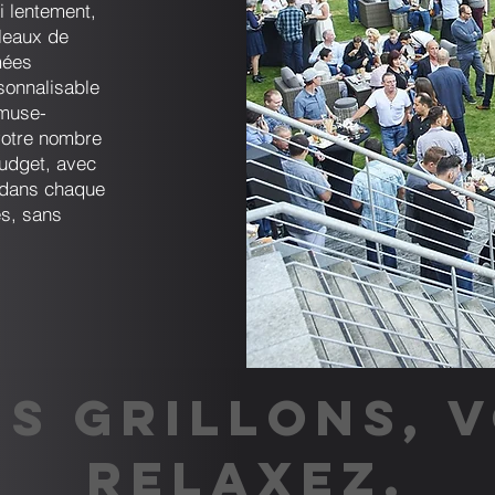
i lentement,
leaux de
mées
rsonnalisable
amuse-
votre nombre
budget, avec
s dans chaque
es, sans
S GRILLONS, 
RELAXEZ.