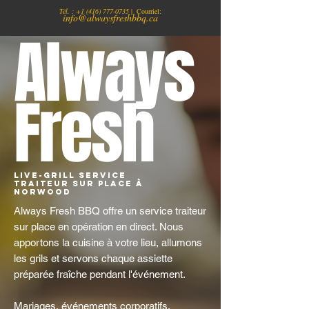
Tél. :
+1
(416) 777-0735
| Courriel:
info@alwaysfreshbbq.ca
Always
Fresh
Live-Grill Service
traiteur sur place à
Norwood
Always Fresh BBQ offre un service traiteur
sur place en opération en direct. Nous
apportons la cuisine à votre lieu, allumons
les grils et servons chaque assiette
préparée fraîche pendant l'événement.
Mariages, événements corporatifs,