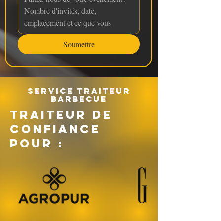
Soumettre
Service traiteur
barbecue
TRAITEUR DE
CONFIANCE
POUR :