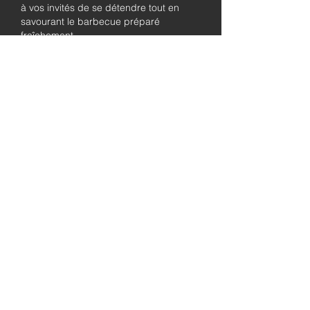
à vos invités de se détendre tout en
savourant le barbecue préparé
fraîchement.
Pleinement
autorisé et
assuré
Soyez assuré que notre entreprise est
entièrement détentrice de permis et
assurée, garantissant à la fois le
professionnalisme et la tranquillité pour
les besoins de traiteur de votre
événement.
abordable
prix
Qualité
ingrédients