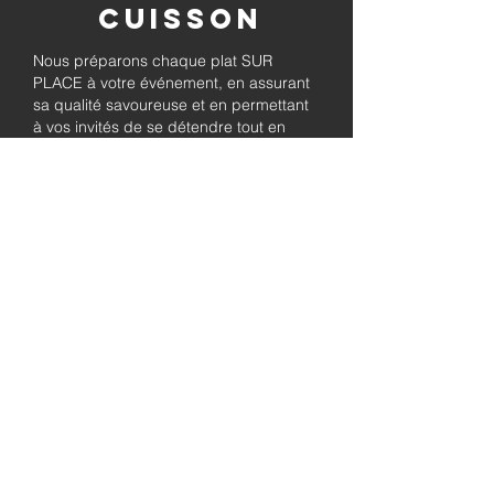
Cuisson
Nous préparons chaque plat SUR
PLACE à votre événement, en assurant
sa qualité savoureuse et en permettant
à vos invités de se détendre tout en
savourant le barbecue préparé
fraîchement.
Pleinement
autorisé et
assuré
Soyez assuré que notre entreprise est
entièrement détentrice de permis et
assurée, garantissant à la fois le
professionnalisme et la tranquillité pour
les besoins de traiteur de votre
événement.