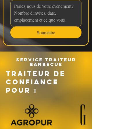
Soumettre
Service traiteur
barbecue
TRAITEUR DE
CONFIANCE
POUR :