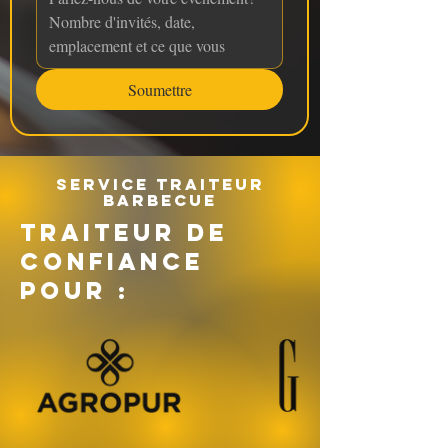
Soumettre
Service traiteur
barbecue
TRAITEUR DE
CONFIANCE
POUR :