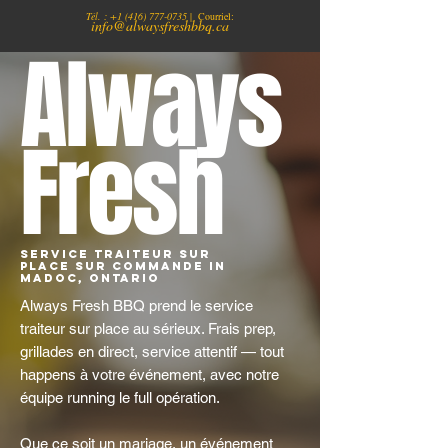
Tél. :
+1
(416) 777-0735
| Courriel:
info@alwaysfreshbbq.ca
Always
Fresh
Service traiteur sur
place sur commande in
Madoc, Ontario
Always Fresh BBQ prend le service
traiteur sur place au sérieux. Frais prep,
grillades en direct, service attentif — tout
happens à votre événement, avec notre
équipe running le full opération.
Que ce soit un mariage, un événement