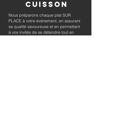
Cuisson
Nous préparons chaque plat SUR
PLACE à votre événement, en assurant
sa qualité savoureuse et en permettant
à vos invités de se détendre tout en
savourant le barbecue préparé
fraîchement.
Pleinement
autorisé et
assuré
Soyez assuré que notre entreprise est
entièrement détentrice de permis et
assurée, garantissant à la fois le
professionnalisme et la tranquillité pour
les besoins de traiteur de votre
événement.