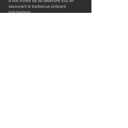
à vos invités de se détendre tout en
savourant le barbecue préparé
fraîchement.
Pleinement
autorisé et
assuré
Soyez assuré que notre entreprise est
entièrement détentrice de permis et
assurée, garantissant à la fois le
professionnalisme et la tranquillité pour
les besoins de traiteur de votre
événement.
abordable
prix
Qualité
ingrédients