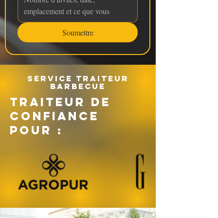
Soumettre
Service traiteur
barbecue
TRAITEUR DE
CONFIANCE
POUR :