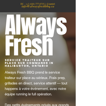
Tél. :
+1
(416) 777-0735
| Courriel:
info@alwaysfreshbbq.ca
Always
Fresh
Service traiteur sur
place sur commande in
Haliburton, Ontario
Always Fresh BBQ prend le service
traiteur sur place au sérieux. Frais prep,
grillades en direct, service attentif — tout
happens à votre événement, avec notre
équipe running le full opération.
Des petits événements privés aux grands