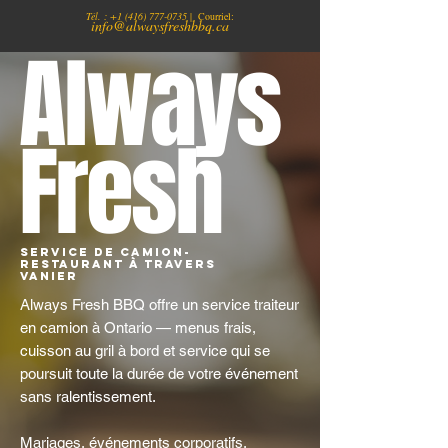
Tél. :
+1
(416) 777-0735
| Courriel:
info@alwaysfreshbbq.ca
Always
Fresh
Service de camion-
restaurant à travers
Vanier
Always Fresh BBQ offre un service traiteur
en camion à Ontario — menus frais,
cuisson au gril à bord et service qui se
poursuit toute la durée de votre événement
sans ralentissement.
Mariages, événements corporatifs,