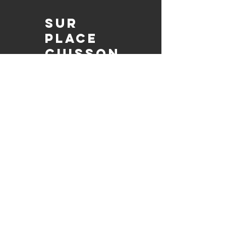
Sur
place
Cuisson
Nous préparons chaque plat SUR
PLACE à votre événement, en assurant
sa qualité savoureuse et en permettant
à vos invités de se détendre tout en
savourant le barbecue préparé
fraîchement.
Pleinement
autorisé et
assuré
Soyez assuré que notre entreprise est
entièrement détentrice de permis et