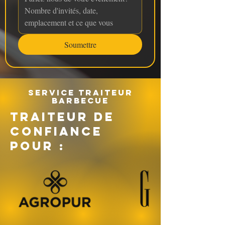
Soumettre
Service traiteur
barbecue
TRAITEUR DE
CONFIANCE
POUR :