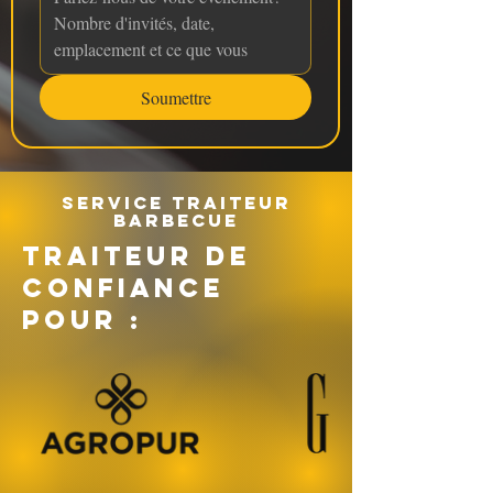
Soumettre
Service traiteur
barbecue
TRAITEUR DE
CONFIANCE
POUR :