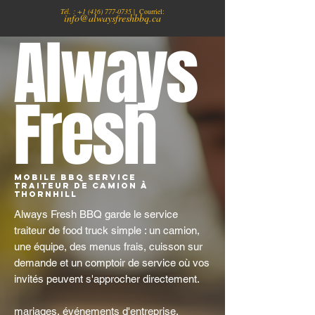
Tél. :
+1
(416) 777-0735
| Courriel:
info@alwaysfreshbbq.ca
Always
Fresh
Mobile BBQ Service
traiteur de camion à
Thornhill
Always Fresh BBQ garde le service
traiteur de food truck simple : un camion,
une équipe, des menus frais, cuisson sur
demande et un comptoir de service où vos
invités peuvent s'approcher directement.
mariages, événements d'entreprise,