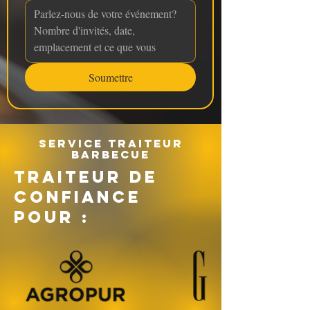
Soumettre
Service traiteur
barbecue
TRAITEUR DE
CONFIANCE
POUR :