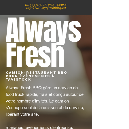
Tél. :
+1
(416) 777-0735
| Courriel:
info@alwaysfreshbbq.ca
Always
Fresh
Camion-restaurant BBQ
pour événements à
Tavistock
Always Fresh BBQ gère un service de
food truck rapide, frais et conçu autour de
votre nombre d'invités. Le camion
s'occupe seul de la cuisson et du service,
libérant votre site.
mariages, événements d'entreprise,