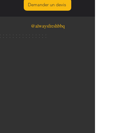
Demander un devis
@alwaysfreshbbq