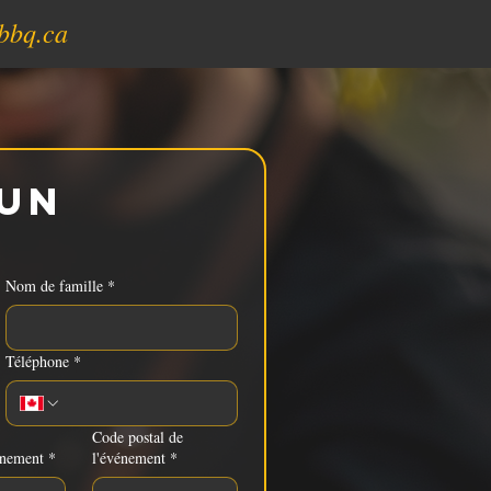
bbq.ca
un 
Nom de famille
*
Téléphone
*
Code postal de
énement
*
l'événement
*