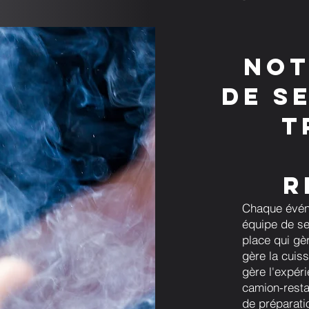
Not
de s
t
r
Chaque évén
équipe de se
place qui gèr
gère la cuiss
gère l'expér
camion-resta
de préparati