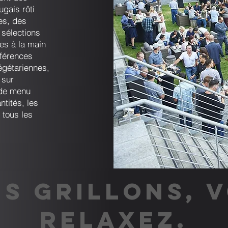
ugais rôti
es, des
 sélections
es à la main
éférences
égétariennes,
 sur
 de menu
ntités, les
 tous les
S GRILLONS, 
RELAXEZ.