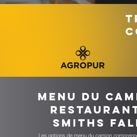
T
C
Menu du cam
restauran
Smiths Fal
Les options de menu du camion comprenn