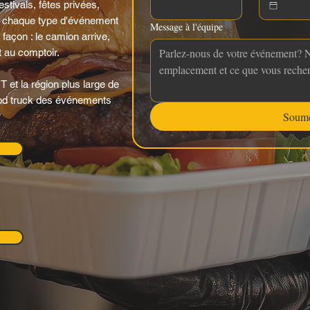
stivals, fêtes privées,
chaque type d'événement
Message à l'équipe
façon : le camion arrive,
it au comptoir.
 et la région plus large de
 food truck des événements
Soume