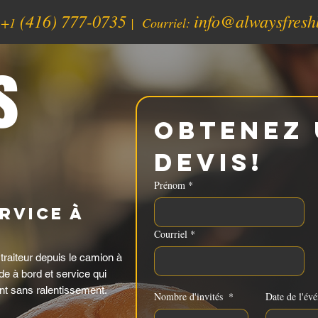
(416) 777-0735
info@alwaysfresh
:
+1
| Courriel:
s
Obtenez 
devis!
Prénom
*
rvice À
Courriel
*
raiteur depuis le camion à
de à bord et service qui
nt sans ralentissement.
Nombre d'invités
*
Date de l'év