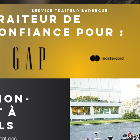
Service traiteur barbecue
RAITEUR DE
ONFIANCE POUR :
ion-
t à
ls
ent des