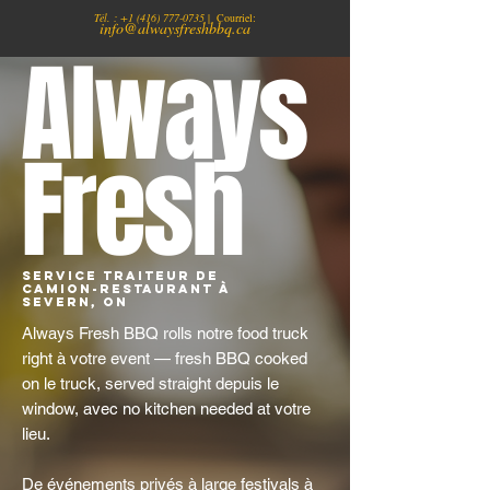
Tél. :
+1
(416) 777-0735
| Courriel:
info@alwaysfreshbbq.ca
Always
Fresh
Service traiteur de
camion-restaurant à
Severn, ON
Always Fresh BBQ rolls notre food truck
right à votre event — fresh BBQ cooked
on le truck, served straight depuis le
window, avec no kitchen needed at votre
lieu.
De événements privés à large festivals à