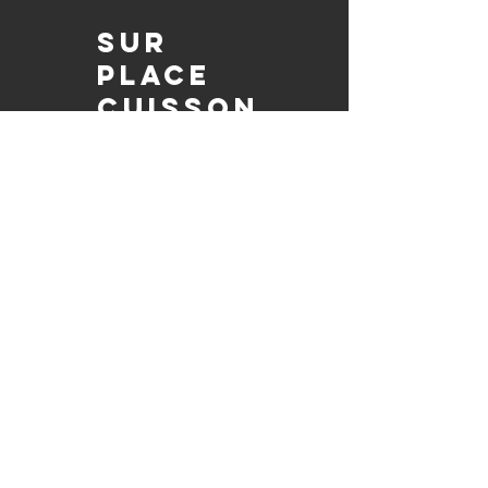
Sur
place
Cuisson
Nous préparons chaque plat SUR
PLACE à votre événement, en assurant
sa qualité savoureuse et en permettant
à vos invités de se détendre tout en
savourant le barbecue préparé
fraîchement.
Pleinement
autorisé et
assuré
Soyez assuré que notre entreprise est
entièrement détentrice de permis et
assurée, garantissant à la fois le