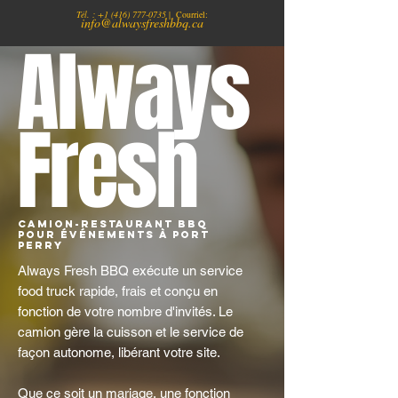
Tél. :
+1
(416) 777-0735
| Courriel:
info@alwaysfreshbbq.ca
Always
Fresh
Camion-restaurant BBQ
pour événements à Port
Perry
Always Fresh BBQ exécute un service
food truck rapide, frais et conçu en
fonction de votre nombre d'invités. Le
camion gère la cuisson et le service de
façon autonome, libérant votre site.
Que ce soit un mariage, une fonction