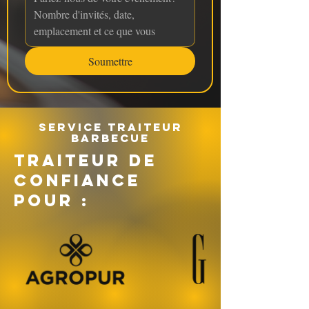
Soumettre
Service traiteur
barbecue
TRAITEUR DE
CONFIANCE
POUR :