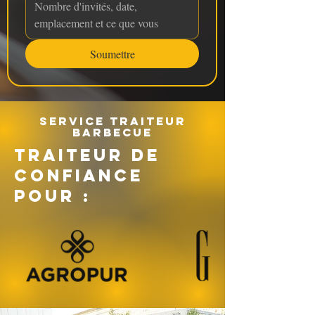
Soumettre
Service traiteur
barbecue
TRAITEUR DE
CONFIANCE
POUR :