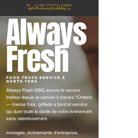
Tél. :
+1
(416) 777-0735
| Courriel:
info@alwaysfreshbbq.ca
Always
Fresh
Food Truck Service À
North York
Always Fresh BBQ assure le service
traiteur depuis le camion à travers l'Ontario
— menus frais, grillade à bord et service
qui dure toute la durée de votre événement
sans ralentissement.
mariages, événements d'entreprise,