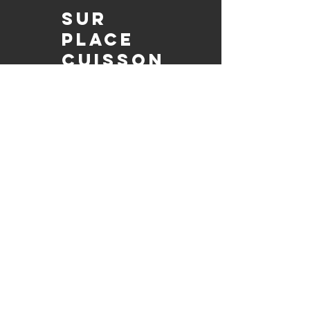
Sur
place
Cuisson
Nous préparons chaque plat SUR
PLACE à votre événement, en assurant
sa qualité savoureuse et en permettant
à vos invités de se détendre tout en
savourant le barbecue préparé
fraîchement.
Pleinement
autorisé et
assuré
Soyez assuré que notre entreprise est
entièrement détentrice de permis et
assurée, garantissant à la fois le