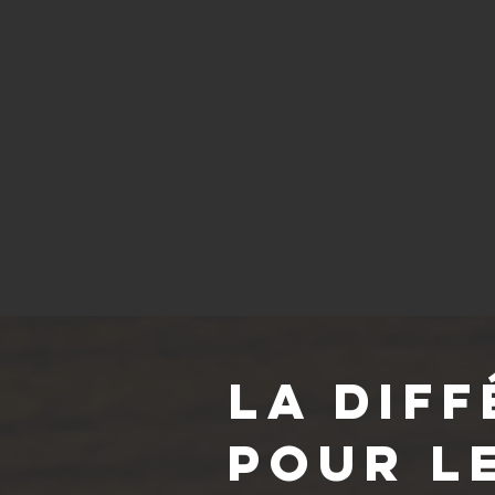
La dif
pour l