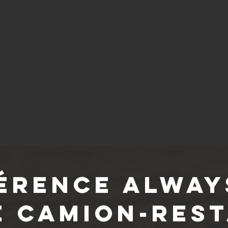
férence Alway
e camion-res