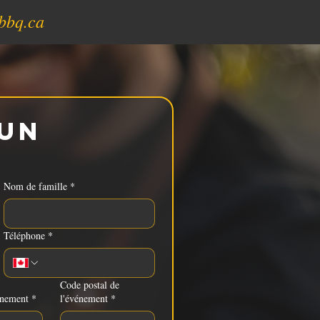
bbq.ca
un 
Nom de famille
*
Téléphone
*
Code postal de
énement
*
l'événement
*