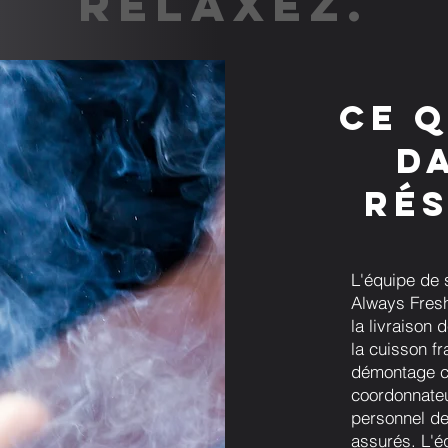
RELAXEZ.
Ce q
d
rés
L'équipe de 
Always Fresh 
la livraison 
la cuisson fr
démontage c
coordonnateur
personnel de
assurés. L'é