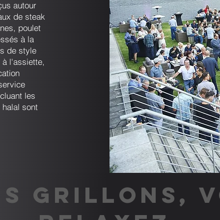
çus autour
aux de steak
nnes, poulet
ssés à la
 de style
à l'assiette,
cation
service
cluant les
 halal sont
S GRILLONS, 