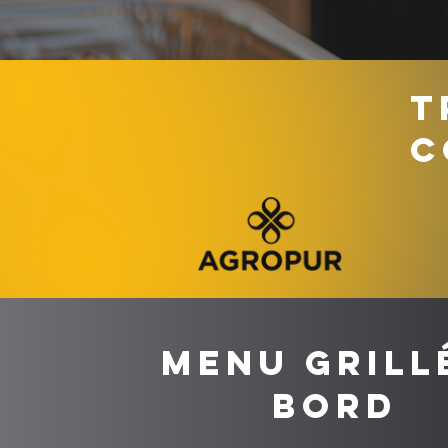
T
C
Menu grill
bord