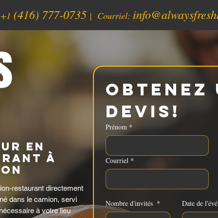
(416) 777-0735
info@alwaysfresh
:
+1
| Courriel:
s
Obtenez 
devis!
Prénom
*
eur en
urant à
Courriel
*
 ON
n-restaurant directement
né dans le camion, servi
Nombre d'invités
*
Date de l'év
nécessaire à votre lieu