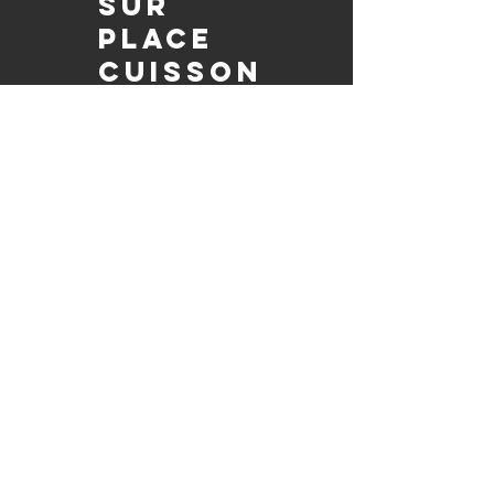
Sur
place
Cuisson
Nous préparons chaque plat SUR
PLACE à votre événement, en assurant
sa qualité savoureuse et en permettant
à vos invités de se détendre tout en
savourant le barbecue préparé
fraîchement.
Pleinement
autorisé et
assuré
Soyez assuré que notre entreprise est
entièrement détentrice de permis et
assurée, garantissant à la fois le
professionnalisme et la tranquillité pour