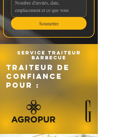
Soumettre
Service traiteur
barbecue
TRAITEUR DE
CONFIANCE
POUR :