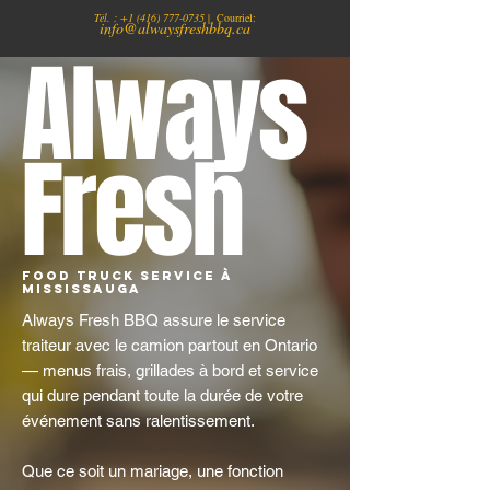
Tél. :
+1
(416) 777-0735
| Courriel:
info@alwaysfreshbbq.ca
Always
Fresh
Food Truck Service À
Mississauga
Always Fresh BBQ assure le service
traiteur avec le camion partout en Ontario
— menus frais, grillades à bord et service
qui dure pendant toute la durée de votre
événement sans ralentissement.
Que ce soit un mariage, une fonction