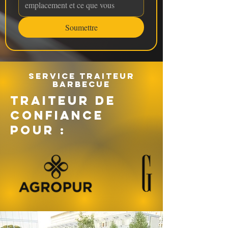
Soumettre
Service traiteur
barbecue
TRAITEUR DE
CONFIANCE
POUR :