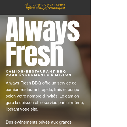
Tél. :
+1
(416) 777-0735
| Courriel:
info@alwaysfreshbbq.ca
Always
Fresh
Camion-restaurant BBQ
pour événements à Milton
Always Fresh BBQ offre un service de
camion-restaurant rapide, frais et conçu
selon votre nombre d'invités. Le camion
gère la cuisson et le service par lui-même,
libérant votre site.
Des événements privés aux grands