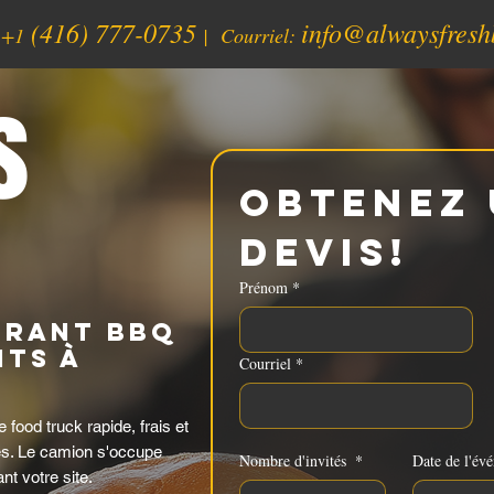
(416) 777-0735
info@alwaysfresh
:
+1
| Courriel:
s
Obtenez 
devis!
Prénom
*
urant BBQ
ts à
Courriel
*
ood truck rapide, frais et
és. Le camion s'occupe
Nombre d'invités
*
Date de l'év
nt votre site.