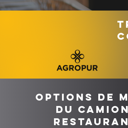
T
C
Options de 
du camion
restaura