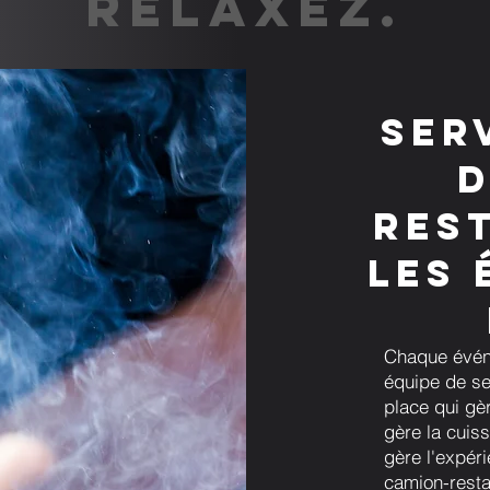
RELAXEZ.
Ser
d
res
les 
Chaque évén
équipe de se
place qui gèr
gère la cuiss
gère l'expér
camion-resta