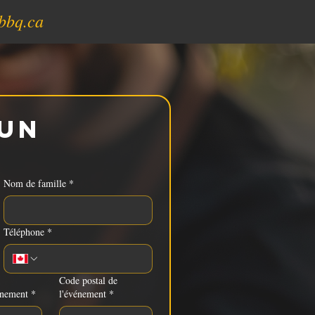
bbq.ca
un 
Nom de famille
*
Téléphone
*
Code postal de
énement
*
l'événement
*