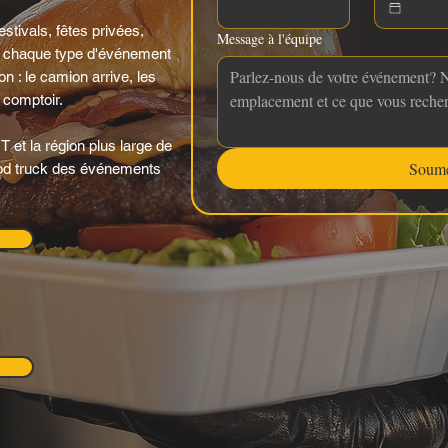
stivals, fêtes privées,
Message à l'équipe
chaque type d'événement
n : le camion arrive, les
u comptoir.
 et la région plus large de
Soume
 food truck des événements