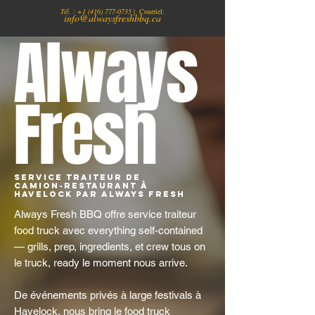
Tél. :
+1
(416) 777-0735
| Courriel:
info@alwaysfreshbbq.ca
Always
Fresh
Service traiteur de
camion-restaurant à
Havelock par Always Fresh
Always Fresh BBQ offre service traiteur
food truck avec everything self-contained
— grills, prep, ingredients, et crew tous on
le truck, ready le moment nous arrive.
De événements privés à large festivals à
Havelock, nous bring le food truck