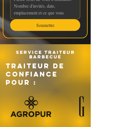
Soumettre
Service traiteur
barbecue
TRAITEUR DE
CONFIANCE
POUR :