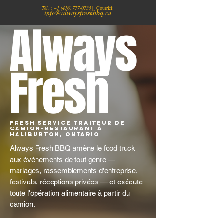
Tél. :
+1
(416) 777-0735
| Courriel:
info@alwaysfreshbbq.ca
Always
Fresh
Fresh Service traiteur de
camion-restaurant à
Haliburton, Ontario
Always Fresh BBQ amène le food truck
aux événements de tout genre —
mariages, rassemblements d'entreprise,
festivals, réceptions privées — et exécute
toute l'opération alimentaire à partir du
camion.