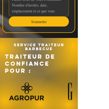
Soumettre
Service traiteur
barbecue
TRAITEUR DE
CONFIANCE
POUR :