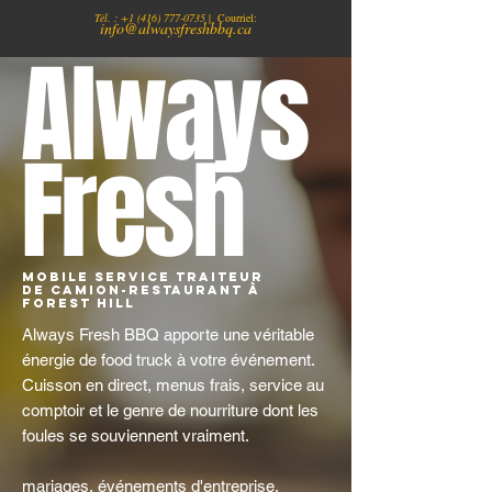
Tél. :
+1
(416) 777-0735
| Courriel:
info@alwaysfreshbbq.ca
Always
Fresh
Mobile Service traiteur
de camion-restaurant à
Forest Hill
Always Fresh BBQ apporte une véritable
énergie de food truck à votre événement.
Cuisson en direct, menus frais, service au
comptoir et le genre de nourriture dont les
foules se souviennent vraiment.
mariages, événements d'entreprise,