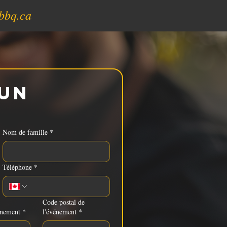
bbq.ca
un 
Nom de famille
*
Téléphone
*
Code postal de
énement
*
l'événement
*