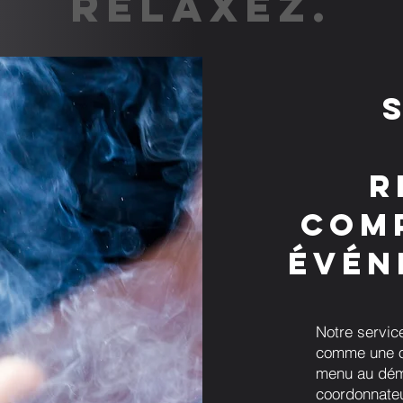
RELAXEZ.
r
comp
évén
Notre servic
comme une op
menu au dém
coordonnateur