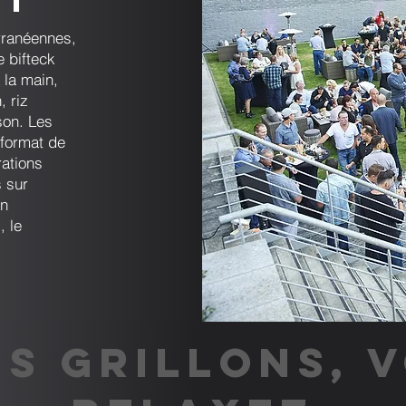
nt
rranéennes,
e bifteck
 la main,
 riz
son. Les
 format de
ations
s sur
un
, le
S GRILLONS, 