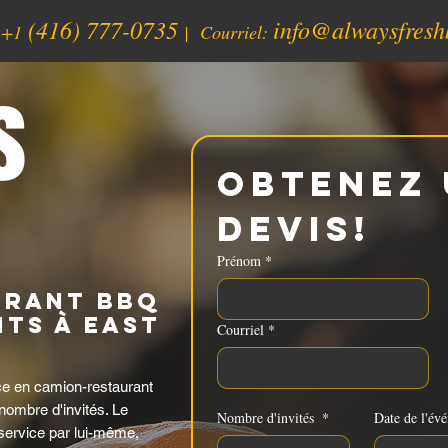
(416) 777-0735
info@alwaysfresh
:
+1
| Courriel:
s
Obtenez 
devis!
Prénom
*
urant BBQ
ts à East
Courriel
*
e en camion-restaurant
 nombre d'invités. Le
Nombre d'invités
*
Date de l'év
service par lui-même,