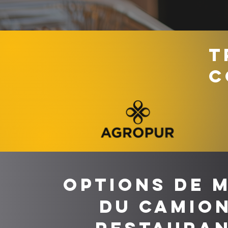
T
C
Options de 
du camion