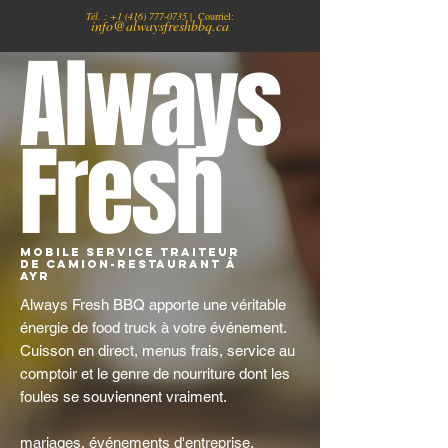
Tél. :
+1
(416) 777-0735
| Courriel:
info@alwaysfreshbbq.ca
Always
Fresh
Mobile Service traiteur
de camion-restaurant à
Ayr
Always Fresh BBQ apporte une véritable
énergie de food truck à votre événement.
Cuisson en direct, menus frais, service au
comptoir et le genre de nourriture dont les
foules se souviennent vraiment.
mariages, événements d'entreprise,