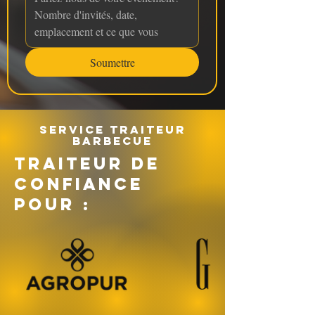
Soumettre
Service traiteur
barbecue
TRAITEUR DE
CONFIANCE
POUR :