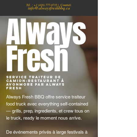
Tél. :
+1
(416) 777-0735
| Courriel:
info@alwaysfreshbbq.ca
Always
Fresh
Service traiteur de
camion-restaurant à
Avonmore par Always
Fresh
Always Fresh BBQ offre service traiteur
food truck avec everything self-contained
— grills, prep, ingredients, et crew tous on
le truck, ready le moment nous arrive.
De événements privés à large festivals à