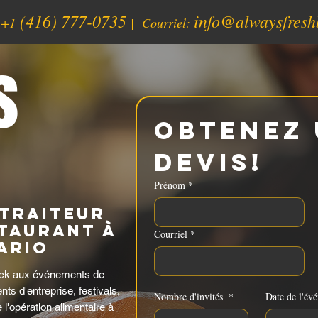
(416) 777-0735
info@alwaysfresh
:
+1
| Courriel:
s
Obtenez 
devis!
Prénom
*
 traiteur
taurant à
Courriel
*
ario
uck aux événements de
s d'entreprise, festivals,
Nombre d'invités
*
Date de l'év
l'opération alimentaire à