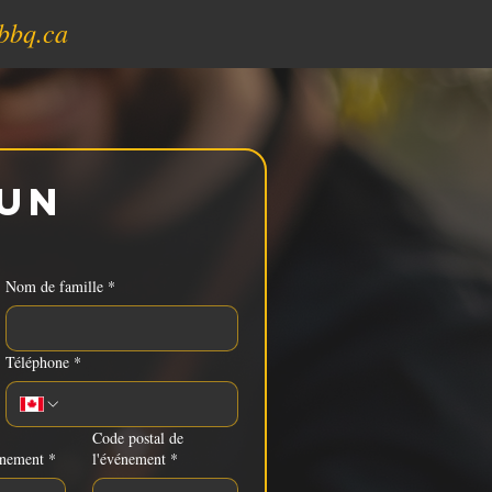
bbq.ca
un 
Nom de famille
*
Téléphone
*
Code postal de
énement
*
l'événement
*