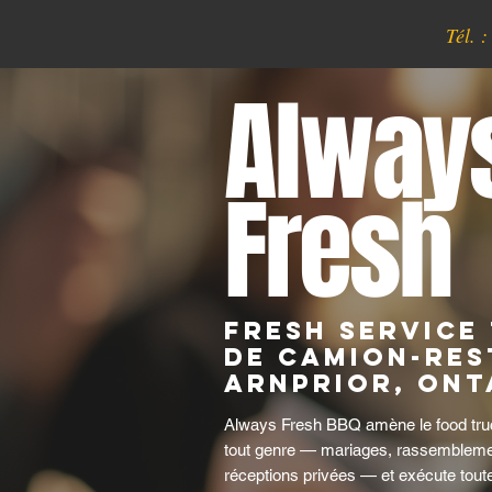
Tél. 
Alway
Fresh
Fresh Service
de camion-res
Arnprior, Ont
Always Fresh BBQ amène le food tr
tout genre — mariages, rassemblement
réceptions privées — et exécute toute 