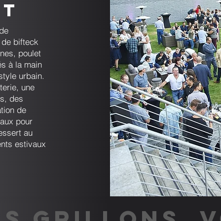
nt
 de
 de bifteck
nnes, poulet
és à la main
yle urbain.
terie, une
s, des
tion de
eaux pour
essert au
nts estivaux
S GRILLONS, 