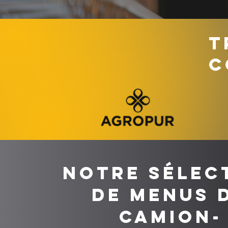
T
C
Notre sélec
de menus 
camion-