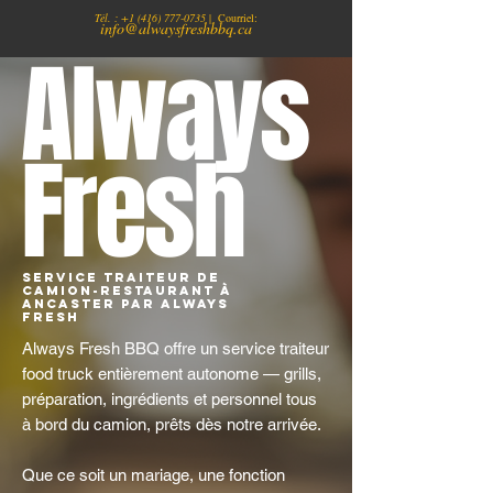
Tél. :
+1
(416) 777-0735
| Courriel:
info@alwaysfreshbbq.ca
Always
Fresh
Service traiteur de
camion-restaurant à
Ancaster par Always
Fresh
Always Fresh BBQ offre un service traiteur
food truck entièrement autonome — grills,
préparation, ingrédients et personnel tous
à bord du camion, prêts dès notre arrivée.
Que ce soit un mariage, une fonction