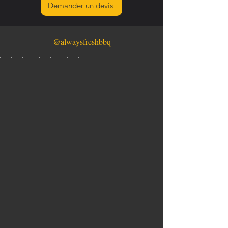
Demander un devis
@alwaysfreshbbq