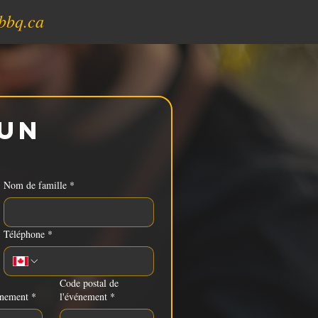
bbq.ca
un 
Nom de famille
*
Téléphone
*
Code postal de
énement
*
l'événement
*