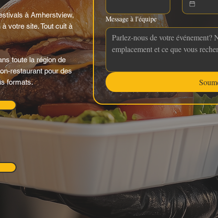
stivals à Amherstview,
Message à l'équipe
à votre site. Tout cuit à
ns toute la région de
mion-restaurant pour des
Soume
us formats.