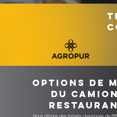
T
C
Options de 
du camion
restaura
Nous offrons des forfaits classiques de B