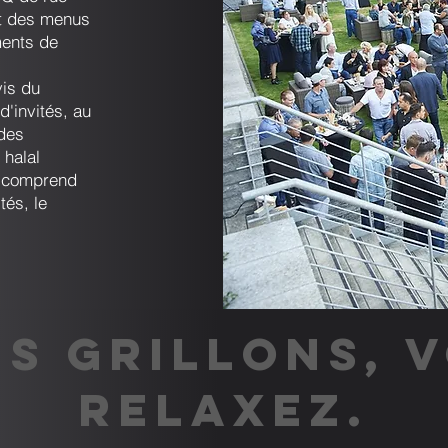
t des menus
ents de
is du
d'invités, au
 des
 halal
n comprend
tés, le
S GRILLONS, 
RELAXEZ.