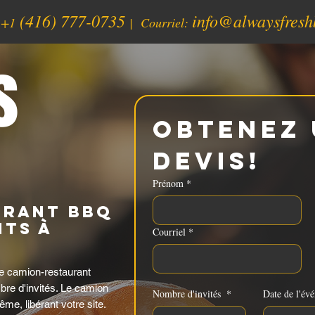
(416) 777-0735
info@alwaysfresh
:
+1
| Courriel:
s
Obtenez 
devis!
Prénom
*
urant BBQ
ts à
Courriel
*
e camion-restaurant
bre d'invités. Le camion
Nombre d'invités
*
Date de l'év
ême, libérant votre site.