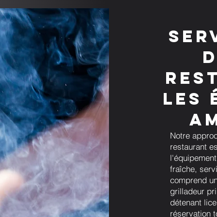
Ser
d
res
les 
A
Notre approc
restaurant es
l'équipement,
fraîche, serv
comprend un 
grilladeur pr
détenant lic
réservation t