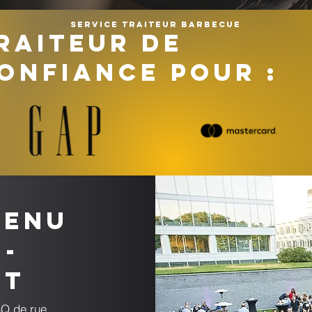
Service traiteur barbecue
RAITEUR DE
ONFIANCE POUR :
menu
-
nt
BQ de rue