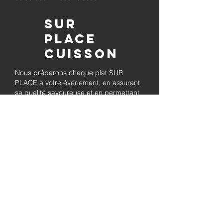
Sur
place
Cuisson
Nous préparons chaque plat SUR
PLACE à votre événement, en assurant
sa qualité savoureuse et en permettant
à vos invités de se détendre tout en
savourant le barbecue préparé
fraîchement.
Pleinement
autorisé et
assuré
Soyez assuré que notre entreprise est
entièrement détentrice de permis et