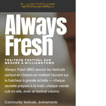
Tél. :
+1
(416) 777-0735
| Courriel:
info@alwaysfreshbbq.ca
Always
Fresh
Traiteur Festival sur
Mesure à Williamstown
Always Fresh BBQ assure les festivals
partout en Ontario en mettant l'accent sur
la fraîcheur à grande échelle — chaque
assiette préparé à la main, chaque viande
cuit on-site, even at festival volume.
Community festivals, événements