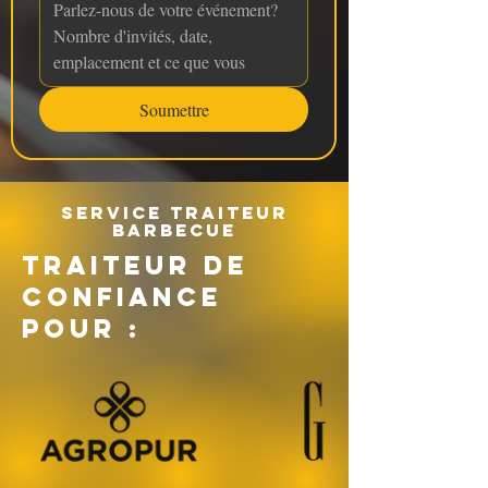
Soumettre
Service traiteur
barbecue
TRAITEUR DE
CONFIANCE
POUR :