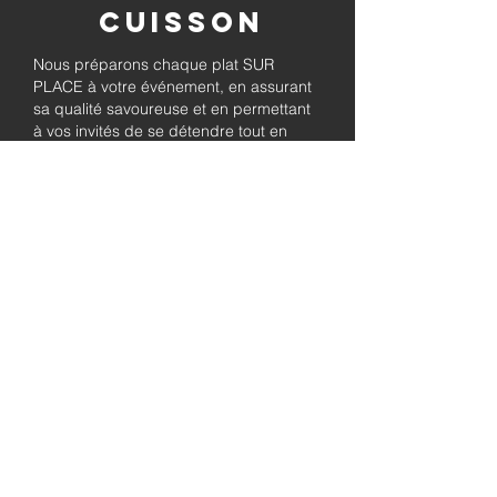
Cuisson
Nous préparons chaque plat SUR
PLACE à votre événement, en assurant
sa qualité savoureuse et en permettant
à vos invités de se détendre tout en
savourant le barbecue préparé
fraîchement.
Pleinement
autorisé et
assuré
Soyez assuré que notre entreprise est
entièrement détentrice de permis et
assurée, garantissant à la fois le
professionnalisme et la tranquillité pour
les besoins de traiteur de votre
événement.