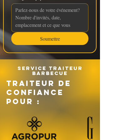
Soumettre
Service traiteur
barbecue
TRAITEUR DE
CONFIANCE
POUR :