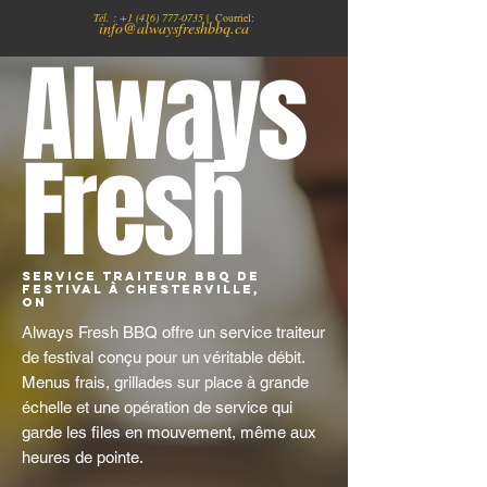
Tél. :
+1
(416) 777-0735
| Courriel:
info@alwaysfreshbbq.ca
Always
Fresh
Service traiteur BBQ de
festival à Chesterville,
ON
Always Fresh BBQ offre un service traiteur
de festival conçu pour un véritable débit.
Menus frais, grillades sur place à grande
échelle et une opération de service qui
garde les files en mouvement, même aux
heures de pointe.