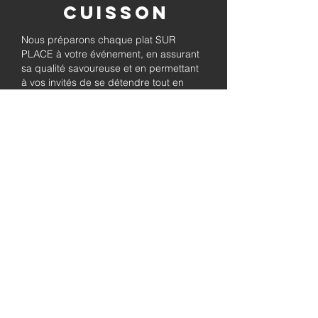
Cuisson
Nous préparons chaque plat SUR
PLACE à votre événement, en assurant
sa qualité savoureuse et en permettant
à vos invités de se détendre tout en
savourant le barbecue préparé
fraîchement.
Pleinement
autorisé et
assuré
Soyez assuré que notre entreprise est
entièrement détentrice de permis et
assurée, garantissant à la fois le
professionnalisme et la tranquillité pour
les besoins de traiteur de votre
événement.