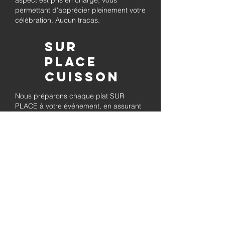
aspect est pris en charge, vous
permettant d'apprécier pleinement votre
célébration. Aucun tracas.
Sur
place
Cuisson
Nous préparons chaque plat SUR
PLACE à votre événement, en assurant
sa qualité savoureuse et en permettant
à vos invités de se détendre tout en
savourant le barbecue préparé
fraîchement.
Pleinement
autorisé et
assuré