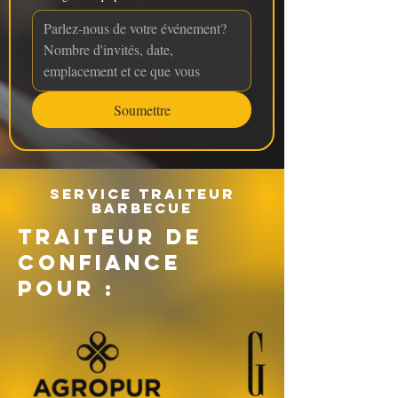
Soumettre
Service traiteur
barbecue
TRAITEUR DE
CONFIANCE
POUR :