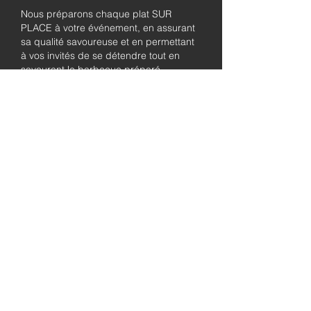
Nous préparons chaque plat SUR
PLACE à votre événement, en assurant
sa qualité savoureuse et en permettant
à vos invités de se détendre tout en
savourant le barbecue préparé
fraîchement.
Pleinement
autorisé et
assuré
Soyez assuré que notre entreprise est
entièrement détentrice de permis et
assurée, garantissant à la fois le
professionnalisme et la tranquillité pour
les besoins de traiteur de votre
événement.
abordable