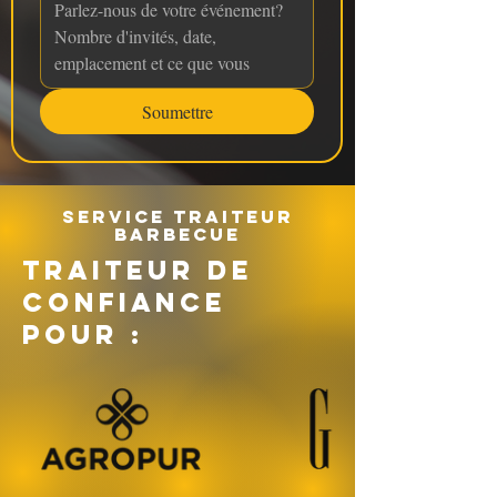
Soumettre
Service traiteur
barbecue
TRAITEUR DE
CONFIANCE
POUR :