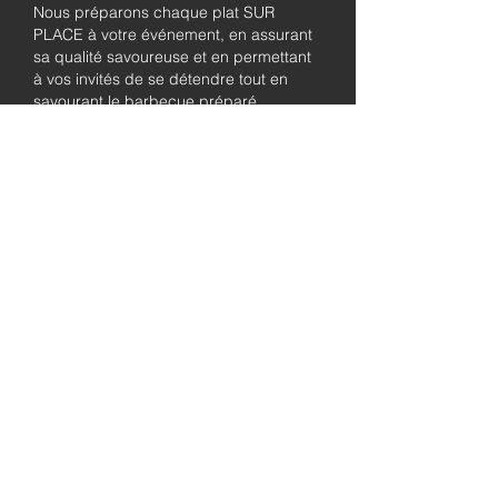
Nous préparons chaque plat SUR
PLACE à votre événement, en assurant
sa qualité savoureuse et en permettant
à vos invités de se détendre tout en
savourant le barbecue préparé
fraîchement.
Pleinement
autorisé et
assuré
Soyez assuré que notre entreprise est
entièrement détentrice de permis et
assurée, garantissant à la fois le
professionnalisme et la tranquillité pour
les besoins de traiteur de votre
événement.
abordable