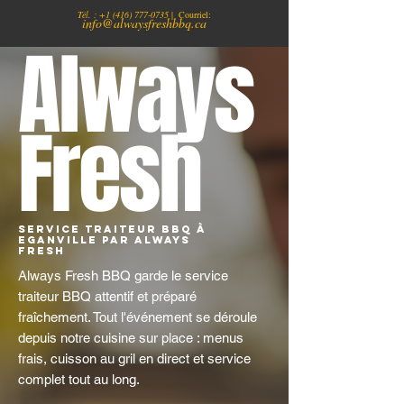
Tél. :
+1
(416) 777-0735
| Courriel:
info@alwaysfreshbbq.ca
Always
Fresh
Service traiteur BBQ à
Eganville par Always
Fresh
Always Fresh BBQ garde le service
traiteur BBQ attentif et préparé
fraîchement. Tout l'événement se déroule
depuis notre cuisine sur place : menus
frais, cuisson au gril en direct et service
complet tout au long.