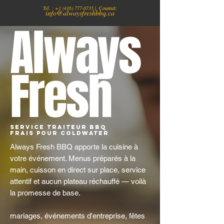
Tél. :
+1
(416) 777-0735
| Courriel:
info@alwaysfreshbbq.ca
Always
Fresh
Service traiteur BBQ
frais pour Coldwater
Always Fresh BBQ apporte la cuisine à
votre événement. Menus préparés à la
main, cuisson en direct sur place, service
attentif et aucun plateau réchauffé — voilà
la promesse de base.
mariages, événements d'entreprise, fêtes