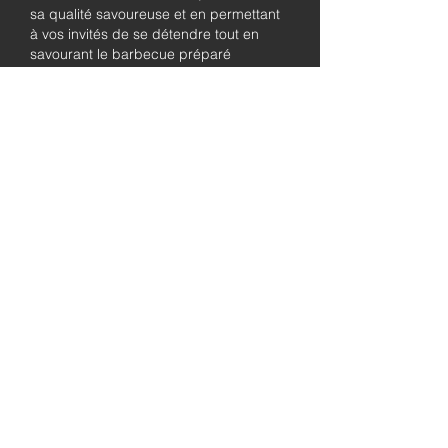
sa qualité savoureuse et en permettant
à vos invités de se détendre tout en
savourant le barbecue préparé
fraîchement.
Pleinement
autorisé et
assuré
Soyez assuré que notre entreprise est
entièrement détentrice de permis et
assurée, garantissant à la fois le
professionnalisme et la tranquillité pour
les besoins de traiteur de votre
événement.
abordable
prix